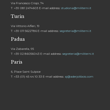
Via Francesco Crispi, 74
T: +39 081 2474603 E-mail address:
studiona@militerni.it
Turin
Via Vittorio Alfieri, 19
T: +39 011 5622786 E-mail address:
segreteria@militerni.it
Padua
Via Zabarella, 95
T: +39 02 86056043 E-mail address:
segreteria@militerni.it
Paris
6, Place Saint Sulpice
T: +33 (01) 45 44 10 33 E-mail address:
aj@aderjolibois.com