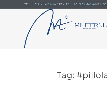
+39 02 8056043
+39 02 86984254
se
TEL:
FAX:
MAIL:
Tag:
#pillol