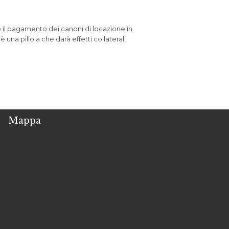
il pagamento dei canoni di locazione in
una pillola che darà effetti collaterali
Mappa