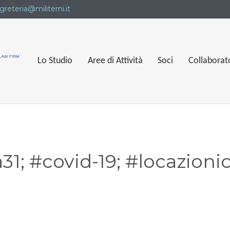
greteria@militerni.it
Lo Studio
Aree di Attività
Soci
Collaborat
a31; #covid-19; #locazion