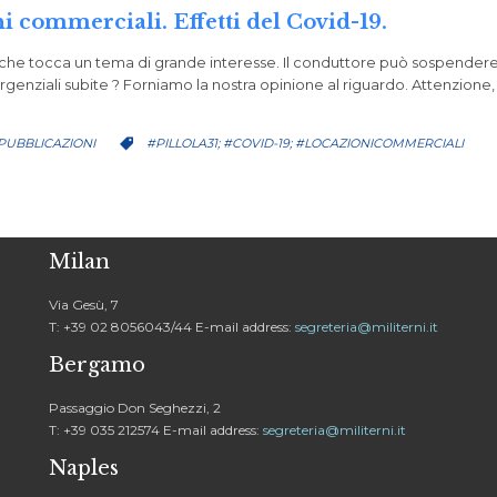
ni commerciali. Effetti del Covid-19.
che tocca un tema di grande interesse. Il conduttore può sospendere 
genziali subite ? Forniamo la nostra opinione al riguardo. Attenzione, è 
CATEGORY
CATEGORY
PUBBLICAZIONI
#PILLOLA31; #COVID-19; #LOCAZIONICOMMERCIALI

Milan
Via Gesù, 7
T: +39 02 8056043/44 E-mail address:
segreteria@militerni.it
Bergamo
Passaggio Don Seghezzi, 2
T: +39 035 212574 E-mail address:
segreteria@militerni.it
Naples