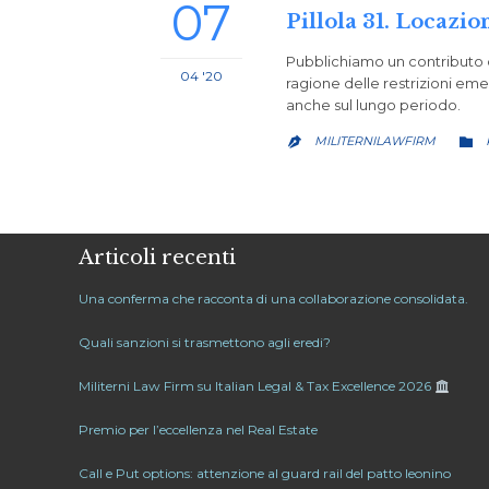
07
Pillola 31. Locazio
Pubblichiamo un contributo 
04 '20
ragione delle restrizioni emer
anche sul lungo periodo.
MILITERNILAWFIRM


Articoli recenti
Una conferma che racconta di una collaborazione consolidata.
Quali sanzioni si trasmettono agli eredi?
Militerni Law Firm su Italian Legal & Tax Excellence 2026
Premio per l’eccellenza nel Real Estate
Call e Put options: attenzione al guard rail del patto leonino