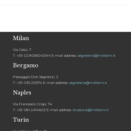
Milan
Via Gesù, 7
T: +39 02 8056043/44 E-mail address:
segreteria@militerni.it
Bergamo
Passaggio Don Seghezzi, 2
T: +39 035 212574 E-mail address:
segreteria@militerni.it
Naples
Via Francesco Crispi, 74
T: +39 081 2474603 E-mail address:
studiona@militerni.it
Turin