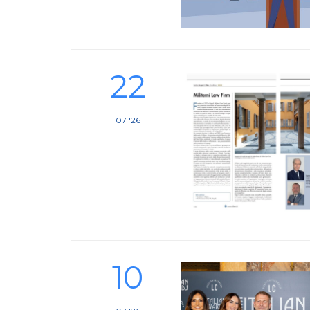
22
07 '26
10