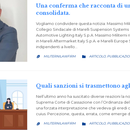
Una conferma che racconta di u
consolidata.
Vogliamo condividere questa notizia: Massimo Mili
Collegio Sindacale di Marelli Suspension Systems It
Automotive Lighting Italy S.p.A. Massimo Militerni ri
in Marelli Aftermarket Italy S.p.A. e Marelli Europe S
indipendenti a livello…
CATEGORY
MILITERNILAWFIRM
ARTICOLO
PUBBLICAZIO
,


Quali sanzioni si trasmettono agl
Nell’ultimo anno ha suscitato diverse reazioni la no
Suprema Corte di Cassazione con l’Ordinanza del 4
una forzata interpretazione che vedeva gli eredi c
cuius. Percezione, questa, errata, come emerge da
CATEGORY
MILITERNILAWFIRM
ARTICOLO
PUBBLICAZIO
,

