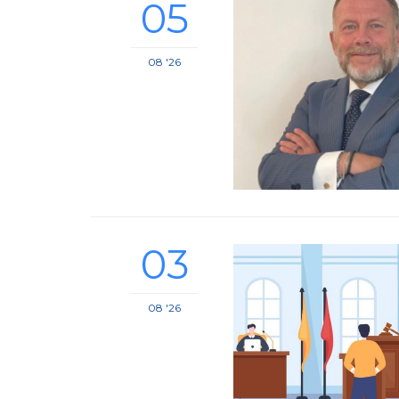
05
08 '26
03
08 '26