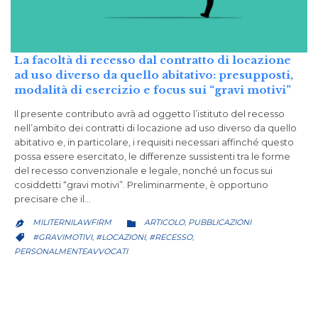
La facoltà di recesso dal contratto di locazione
ad uso diverso da quello abitativo: presupposti,
modalità di esercizio e focus sui “gravi motivi”
Il presente contributo avrà ad oggetto l’istituto del recesso
nell’ambito dei contratti di locazione ad uso diverso da quello
abitativo e, in particolare, i requisiti necessari affinché questo
possa essere esercitato, le differenze sussistenti tra le forme
del recesso convenzionale e legale, nonché un focus sui
cosiddetti “gravi motivi”. Preliminarmente, è opportuno
precisare che il…
CATEGORY
MILITERNILAWFIRM
ARTICOLO
PUBBLICAZIONI
,


CATEGORY
#GRAVIMOTIVI
#LOCAZIONI
#RECESSO
,
,
,

PERSONALMENTEAVVOCATI