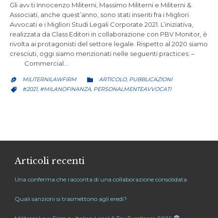
Gli avv.ti Innocenzo Militerni, Massimo Militerni e Militerni &
Associati, anche quest’anno, sono stati inseriti fra i Migliori
Avvocati e i Migliori Studi Legali Corporate 2021. L’iniziativa,
realizzata da Class Editori in collaborazione con PBV Monitor, è
rivolta ai protagonisti del settore legale. Rispetto al 2020 siamo
cresciuti, oggi siamo menzionati nelle seguenti practices: –
Commercial…
CATEGORY
MILITERNILAWFIRM
ARTICOLO
PUBBLICAZIONI
,


CATEGORY
#2021
#MILANOFINANZA
PERSONALMENTEAVVOCATI
,
,

Articoli recenti
Una conferma che racconta di una collaborazione consolidata.
Quali sanzioni si trasmettono agli eredi?