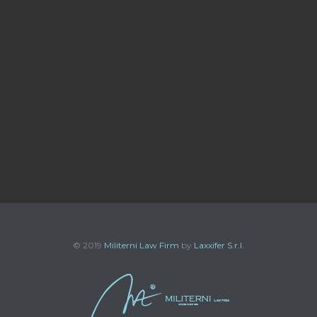
© 2019
Militerni Law Firm
by
Laxxifer S.r.l.