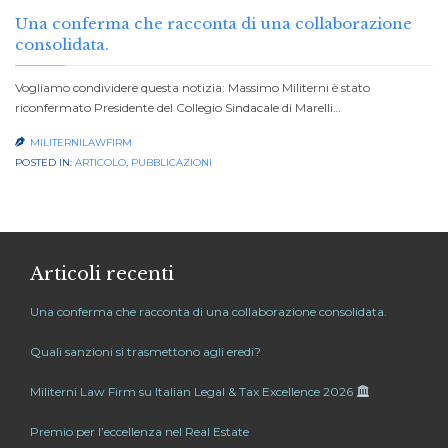
Una conferma che racconta di una collaborazione
consolidata.
Vogliamo condividere questa notizia: Massimo Militerni è stato
riconfermato Presidente del Collegio Sindacale di Marelli…
MILITERNILAWFIRM

POSTED IN:
ARTICOLO
,
PUBBLICAZIONI
Articoli recenti
Una conferma che racconta di una collaborazione consolidata.
Quali sanzioni si trasmettono agli eredi?
Militerni Law Firm su Italian Legal & Tax Excellence 2026
Premio per l’eccellenza nel Real Estate