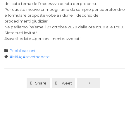
delicato tema dell’eccessiva durata dei processi.
Per questo motivo ci impegniamo da sempre per approfondire
e formulare proposte volte a ridurre il decorso dei
procedimenti giudiziari.
Ne parliamo insieme il 27 ottobre 2020 dalle ore 15:00 alle 17:00.
Siete tutti invitati!
#savethedate #personalmenteavvocati
Category

Pubblicazioni
Tags

#M&A; #savethedate
Share
Tweet
+1