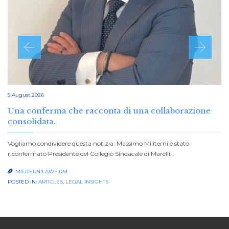
5 August 2026
Una conferma che racconta di una collaborazione
consolidata.
Vogliamo condividere questa notizia: Massimo Militerni è stato
riconfermato Presidente del Collegio Sindacale di Marelli…
MILITERNILAWFIRM

POSTED IN:
ARTICLES
,
LEGAL INSIGHTS