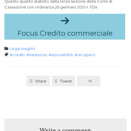
Questo quanto stabilito dalla terza sezione della Corte di
Cassazione con ordinanza 26 gennaio 2021 n. 1724.

Focus Credito commerciale
Category

Legal insights
Tags

#crediti; #esistenza; #azionabilità; #recupero
Share
Tweet
+1
Write a comment: