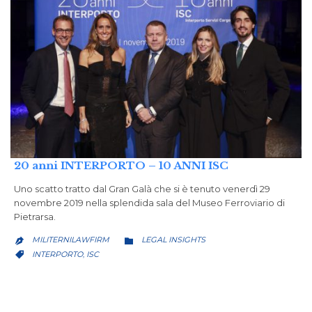
20 anni INTERPORTO – 10 ANNI ISC
Uno scatto tratto dal Gran Galà che si è tenuto venerdì 29
novembre 2019 nella splendida sala del Museo Ferroviario di
Pietrarsa.
CATEGORY
MILITERNILAWFIRM
LEGAL INSIGHTS


CATEGORY
INTERPORTO
ISC
,
