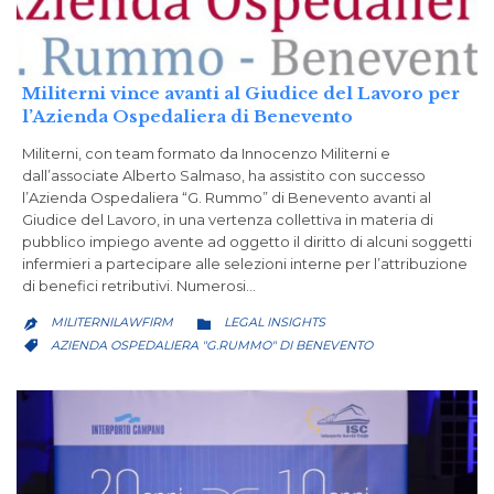
Militerni vince avanti al Giudice del Lavoro per
l’Azienda Ospedaliera di Benevento
Militerni, con team formato da Innocenzo Militerni e
dall’associate Alberto Salmaso, ha assistito con successo
l’Azienda Ospedaliera “G. Rummo” di Benevento avanti al
Giudice del Lavoro, in una vertenza collettiva in materia di
pubblico impiego avente ad oggetto il diritto di alcuni soggetti
infermieri a partecipare alle selezioni interne per l’attribuzione
di benefici retributivi. Numerosi…
CATEGORY
MILITERNILAWFIRM
LEGAL INSIGHTS


CATEGORY
AZIENDA OSPEDALIERA "G.RUMMO" DI BENEVENTO
