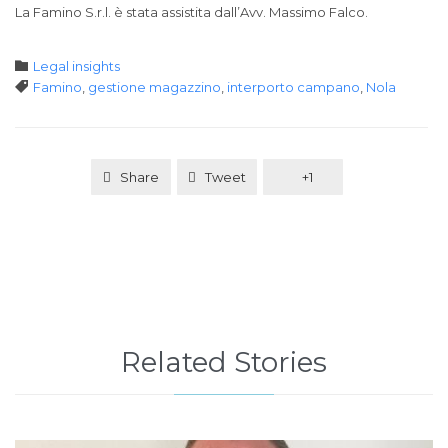
La Famino S.r.l. è stata assistita dall’Avv. Massimo Falco.
Category

Legal insights
Tags

Famino
,
gestione magazzino
,
interporto campano
,
Nola
Share
Tweet
+1
Related Stories