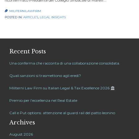
riconfermato Presidente del Collegio Sindacale di Marelli…
MILITERNILAWFIRM

POSTED IN:
ARTICLES
,
LEGAL INSIGHTS
Recent Posts
Una conferma che racconta di una collaborazione consolidata.
Quali sanzioni si trasmettono agli eredi?
Militerni Law Firm su Italian Legal & Tax Excellence 2026
Premio per l’eccellenza nel Real Estate
Call e Put options: attenzione al guard rail del patto leonino
Archives
August 2026