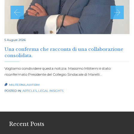
5 August 2026
Una conferma che racconta di una collaborazione
consolidata.
Vogliamo condividere questa notizia: Massimo Militerni è stato
riconfermato Presidente del Collegio Sindacale di Marelli…
MILITERNILAWFIRM

POSTED IN:
ARTICLES
,
LEGAL INSIGHTS
Recent Posts