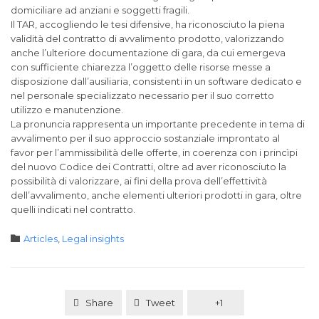
domiciliare ad anziani e soggetti fragili.
Il TAR, accogliendo le tesi difensive, ha riconosciuto la piena
validità del contratto di avvalimento prodotto, valorizzando
anche l’ulteriore documentazione di gara, da cui emergeva
con sufficiente chiarezza l’oggetto delle risorse messe a
disposizione dall’ausiliaria, consistenti in un software dedicato e
nel personale specializzato necessario per il suo corretto
utilizzo e manutenzione.
La pronuncia rappresenta un importante precedente in tema di
avvalimento per il suo approccio sostanziale improntato al
favor per l’ammissibilità delle offerte, in coerenza con i princìpi
del nuovo Codice dei Contratti, oltre ad aver riconosciuto la
possibilità di valorizzare, ai fini della prova dell’effettività
dell’avvalimento, anche elementi ulteriori prodotti in gara, oltre
quelli indicati nel contratto.
Category

Articles
,
Legal insights
Share
Tweet
+1