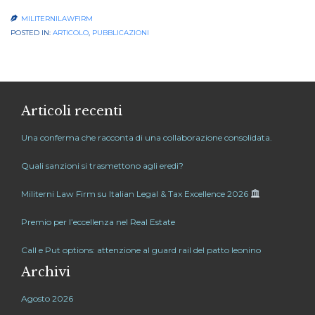
MILITERNILAWFIRM

POSTED IN:
ARTICOLO
,
PUBBLICAZIONI
Articoli recenti
Una conferma che racconta di una collaborazione consolidata.
Quali sanzioni si trasmettono agli eredi?
Militerni Law Firm su Italian Legal & Tax Excellence 2026
Premio per l’eccellenza nel Real Estate
Call e Put options: attenzione al guard rail del patto leonino
Archivi
Agosto 2026