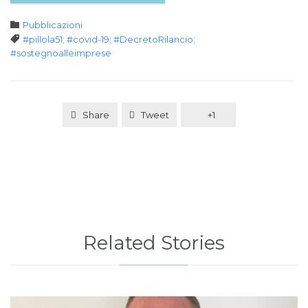
Category

Pubblicazioni
Tags

#pillola51; #covid-19; #DecretoRilancio;
#sostegnoalleimprese
Share
Tweet
+1
Related Stories