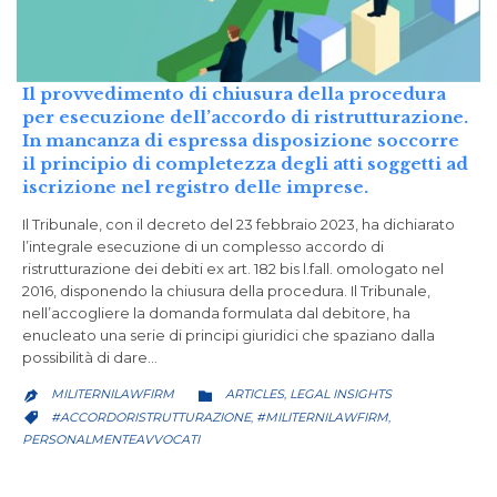
Il provvedimento di chiusura della procedura
per esecuzione dell’accordo di ristrutturazione.
In mancanza di espressa disposizione soccorre
il principio di completezza degli atti soggetti ad
iscrizione nel registro delle imprese.
Il Tribunale, con il decreto del 23 febbraio 2023, ha dichiarato
l’integrale esecuzione di un complesso accordo di
ristrutturazione dei debiti ex art. 182 bis l.fall. omologato nel
2016, disponendo la chiusura della procedura. Il Tribunale,
nell’accogliere la domanda formulata dal debitore, ha
enucleato una serie di principi giuridici che spaziano dalla
possibilità di dare…
CATEGORY
MILITERNILAWFIRM
ARTICLES
LEGAL INSIGHTS
,


CATEGORY
#ACCORDORISTRUTTURAZIONE
#MILITERNILAWFIRM
,
,

PERSONALMENTEAVVOCATI