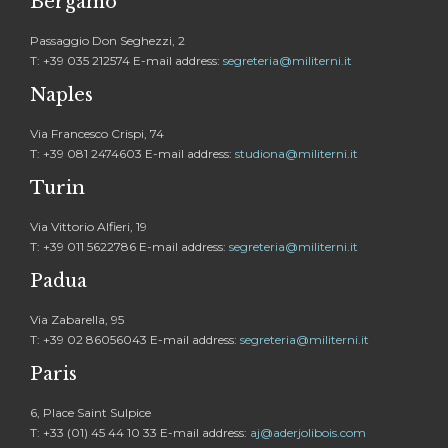
Bergamo
Passaggio Don Seghezzi, 2
T: +39 035 212574 E-mail address:
segreteria@militerni.it
Naples
Via Francesco Crispi, 74
T: +39 081 2474603 E-mail address:
studiona@militerni.it
Turin
Via Vittorio Alfieri, 19
T: +39 011 5622786 E-mail address:
segreteria@militerni.it
Padua
Via Zabarella, 95
T: +39 02 86056043 E-mail address:
segreteria@militerni.it
Paris
6, Place Saint Sulpice
T: +33 (01) 45 44 10 33 E-mail address:
aj@aderjolibois.com