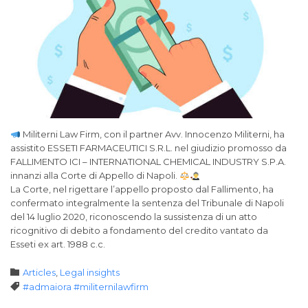
Militerni Law Firm, con il partner Avv. Innocenzo Militerni, ha
assistito ESSETI FARMACEUTICI S.R.L. nel giudizio promosso da
FALLIMENTO ICI – INTERNATIONAL CHEMICAL INDUSTRY S.P.A.
innanzi alla Corte di Appello di Napoli.
La Corte, nel rigettare l’appello proposto dal Fallimento, ha
confermato integralmente la sentenza del Tribunale di Napoli
del 14 luglio 2020, riconoscendo la sussistenza di un atto
ricognitivo di debito a fondamento del credito vantato da
Esseti ex art. 1988 c.c.
Category

Articles
,
Legal insights
Tags

#admaiora #militernilawfirm