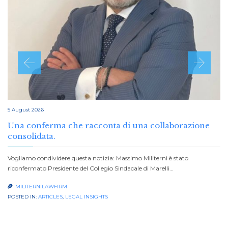
5 August 2026
Una conferma che racconta di una collaborazione
consolidata.
Vogliamo condividere questa notizia: Massimo Militerni è stato
riconfermato Presidente del Collegio Sindacale di Marelli…
MILITERNILAWFIRM

POSTED IN:
ARTICLES
,
LEGAL INSIGHTS